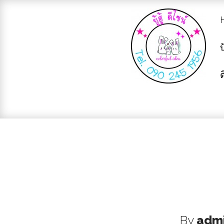
ป
ต
By
adm