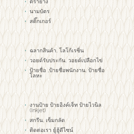
ตรายาง
นามบัตร
สติ๊กเกอร์
ฉลากสินค้า, โลโก้เรซิ่น
วอยด์รับประกัน, วอยด์เปลือกไข่
ป้ายชื่อ ,ป้ายชื่อพนักงาน, ป้ายชื่อ
โลหะ
งานป้าย ป้ายอิงค์เจ็ท ป้ายไวนิล
(Inkjet)
สกรีน, เข็มกลัด
ติดต่อเรา ยู้ฮู้ดีไซน์