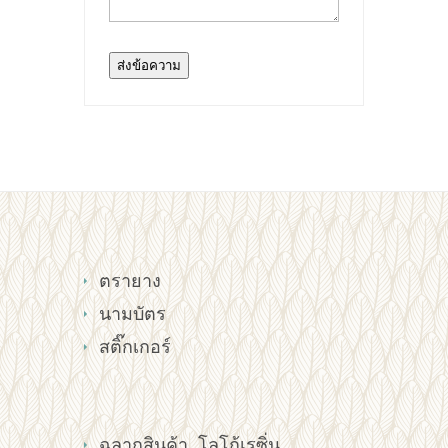
ตรายาง
นามบัตร
สติ๊กเกอร์
ฉลากสินค้า, โลโก้เรซิ่น